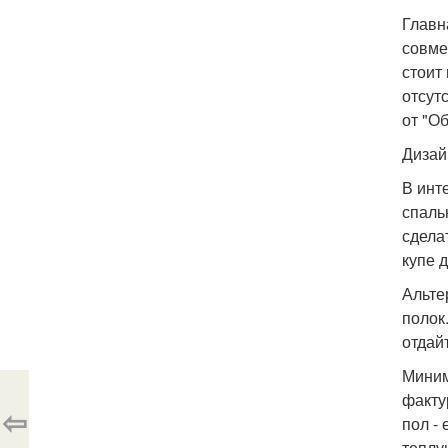
Главн
совме
стоит
отсут
от "О
Дизай
В инт
спаль
сдела
купе 
Альте
полок
отдай
Миним
факту
⇦
пол -
теплу