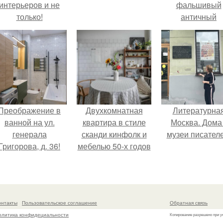
интерьеров и не
фальшивый
только!
античный
амфитеатр и
долгое врем
успешно выда
его за настоящ
историческо
наследие.
Преображение в
Двухкомнатная
Литературна
ванной на ул.
квартира в стиле
Москва. Дома 
генерала
сканди кинфолк и
музеи писателе
Григорова, д. 36!
мебелью 50-х годов
в высотке на
котельнической.
онтакты
Пользовательское соглашение
Обратная связь
олитика конфидециальности
Копирование разрешено при у