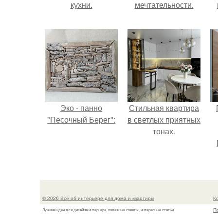
кухни.
мечтательности.
Эко - панно
Стильная квартира
"Песочный Берег":
в светлых приятных
тонах.
© 2026 Всё об интерьере для дома и квартиры
К
П
Лучшие идеи для дизайна интерьера, полезные советы, интересные статьи