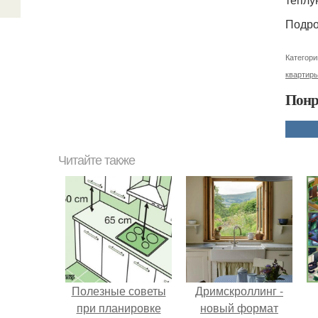
Подро
Категори
квартир
Понр
Читайте также
Полезные советы
Дримскроллинг -
при планировке
новый формат