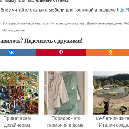
бнее читайте статьи о мебели для гостиной в разделе
http:/
и:
Интерьер маленькой квартиры
,
Интерьер для квартиры
,
Дизайн интерьера дома
,
Меб
ы
,
Мебель диваны
авилось? Поделитесь с друзьями!
Привет всем
Порядок - это
69-Летний жит
дизайнерам
гармония в доме.
Италии созда