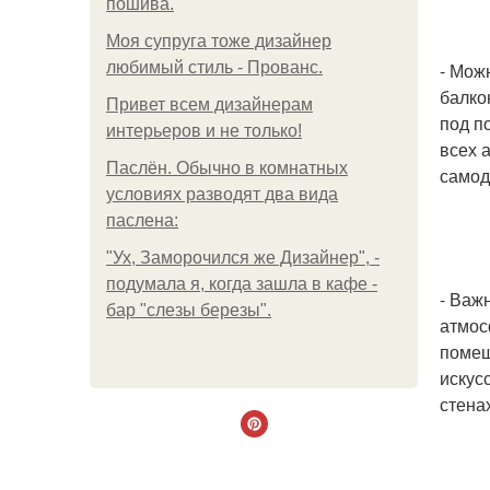
пошива.
Моя супруга тоже дизайнер
любимый стиль - Прованс.
- Мож
балко
Привет всем дизайнерам
под п
интерьеров и не только!
всех 
Паслён. Обычно в комнатных
самод
условиях разводят два вида
паслена:
"Ух, Заморочился же Дизайнер", -
подумала я, когда зашла в кафе -
- Важ
бар "слезы березы".
атмос
помещ
искус
стена