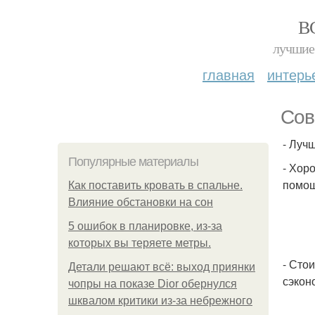
В
лучшие 
главная
интерь
Сов
- Луч
Популярные материалы
- Хор
помощ
Как поставить кровать в спальне.
Влияние обстановки на сон
5 ошибок в планировке, из-за
которых вы теряете метры.
- Сто
Детали решают всё: выход приянки
сэкон
чопры на показе Dior обернулся
шквалом критики из-за небрежного