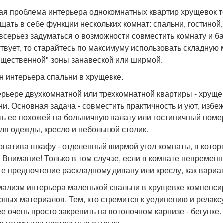
ая проблема интерьера однокомнатных квартир хрущевок т
щать в себе функции нескольких комнат: спальни, гостиной, 
 всерьез задуматься о возможности совместить комнату и ба
ствует, то старайтесь по максимуму использовать складную
бщественной" зоны занавеской или ширмой.
н интерьера спальни в хрущевке.
ерьере двухкомнатной или трехкомнатной квартиры - хрущ
ни. Основная задача - совместить практичность и уют, избе
ть ее похожей на больничную палату или гостиничный номер
для одежды, кресло и небольшой столик.
рнатива шкафу - отделенный ширмой угол комнаты, в котор
. Внимание! Только в том случае, если в комнате непремен
те предпочтение раскладному дивану или креслу, как вариан
ализм интерьера маленькой спальни в хрущевке компенсир
рных материалов. Тем, кто стремится к уединению и релаксу
 ее очень просто закрепить на потолочном карнизе - бегунке
ю гамму или пастельные оттенки.