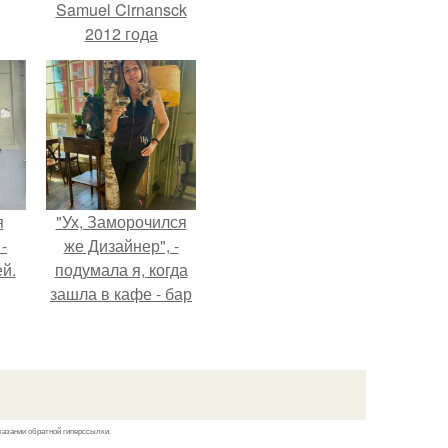
Samuel Cirnansck
2012 года
превратил подиум
я
в манифест против
вал
принуждения.
ее
е
я
"Ух, Заморочился
-
же Дизайнер", -
й.
подумала я, когда
зашла в кафе - бар
"слезы березы".
казании обратной гиперссылки.