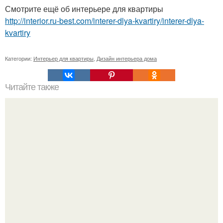
Смотрите ещё об интерьере для квартиры
http://interior.ru-best.com/interer-dlya-kvartiry/interer-dlya-
kvartiry
Категории:
Интерьер для квартиры
,
Дизайн интерьера дома
Читайте также
Полезные советы при планировке кухни.