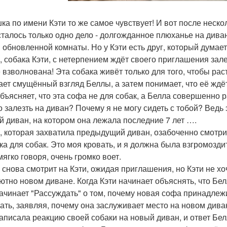
ка по имени Кэти то же самое чувствует! И вот после неско
сталось только одно дело - долгожданное плюханье на дива
 обновленной комнаты. Но у Кэти есть друг, который думает
, собака Кэти, с нетерпением ждёт своего приглашения зале
е взволнована! Эта собака живёт только для того, чтобы рас
ает смущённый взгляд Беллы, а затем понимает, что её ждё
объясняет, что эта софа не для собак, а Белла совершенно 
о залезть на диван? Почему я не могу сидеть с тобой? Ведь 
й диван, на котором она лежала последние 7 лет ….
, которая захватила предыдущий диван, озабоченно смотрит 
ка для собак. Это моя кровать, и я должна была взгромозди
мягко говоря, очень громко воет.
 снова смотрит на Кэти, ожидая приглашения, но Кэти не хоч
ютно новом диване. Когда Кэти начинает объяснять, что Бе
начинает "Рассуждать" о том, почему новая софа принадлеж
ать, заявляя, почему она заслуживает место на новом дива
записала реакцию своей собаки на новый диван, и ответ Бел