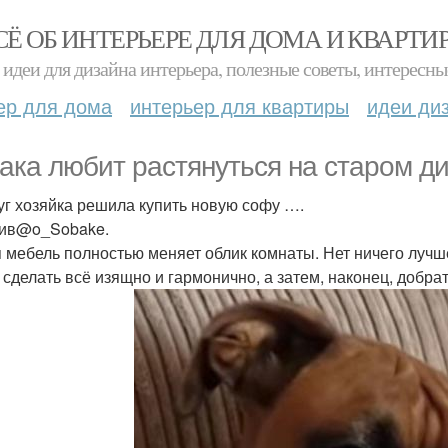
СЁ ОБ ИНТЕРЬЕРЕ ДЛЯ ДОМА И КВАРТИ
идеи для дизайна интерьера, полезные советы, интересны
ер для дома
интерьер для квартиры
идеи ди
ака любит растянуться на старом ди
уг хозяйка решила купить новую софу ….
ив@o_Sobake.
 мебель полностью меняет облик комнаты. Нет ничего лучше
 сделать всё изящно и гармонично, а затем, наконец, добрат