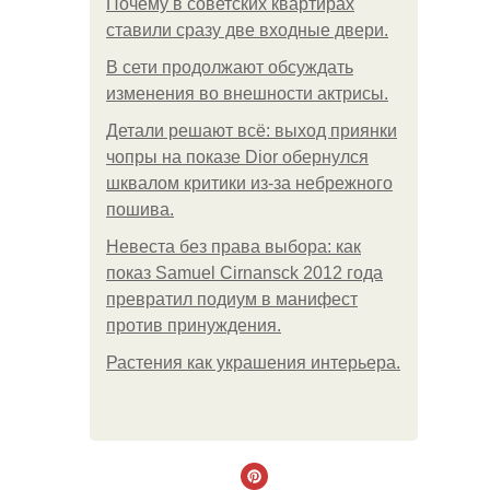
Почему в советских квартирах
ставили сразу две входные двери.
В сети продолжают обсуждать
изменения во внешности актрисы.
Детали решают всё: выход приянки
чопры на показе Dior обернулся
шквалом критики из-за небрежного
пошива.
Невеста без права выбора: как
показ Samuel Cirnansck 2012 года
превратил подиум в манифест
против принуждения.
Растения как украшения интерьера.