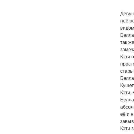
Девуш
неё о
видом
Белла
так ж
замеч
Кэти 
прост
стары
Белла
Кушет
Кэти, 
Белла
абсол
её и 
завыв
Кэти 