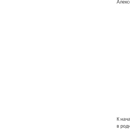
Алекс
К нач
в род