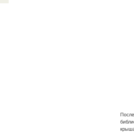
После
библи
крыша