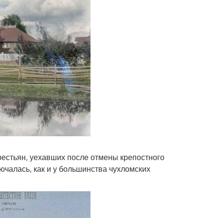
крестьян, уехавших после отмены крепостного
ючалась, как и у большинства чухломских