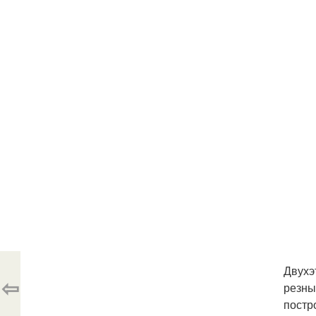
Двухэ
⇦
резны
постр