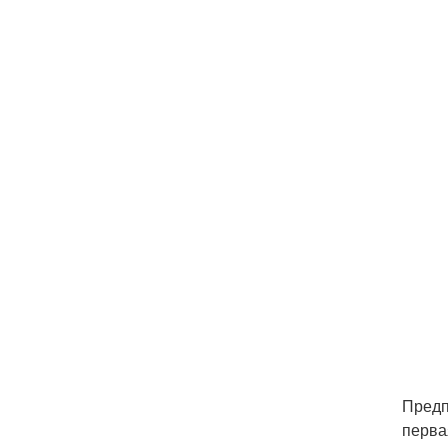
Предп
перва