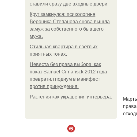
ставили сразу две входные двери.
Круг замкнулся: психологиня
Вероника Степанова снова вышла
замуж за собственного бывшего
мужа.
Стильная квартира в светлых
приятных тонах.
Невеста без права выбора: как
показ Samuel Cirnansck 2012 года
превратил подиум в манифест
против принуждения.
Растения как украшения интерьера.
Марть
права
отход