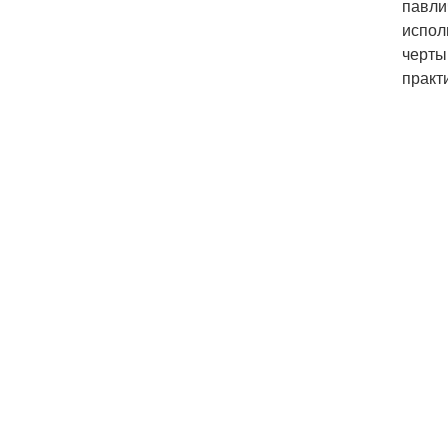
павли
испол
черты
практ