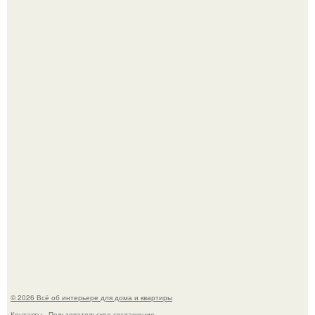
Это жилой комплекс в Париже, в пригороде нуази - ле -
гран.
В Японии бесплатно раздают дома самураев - звучит как
план на новую жизнь.
© 2026 Всё об интерьере для дома и квартиры
Контакты
Пользовательское соглашение