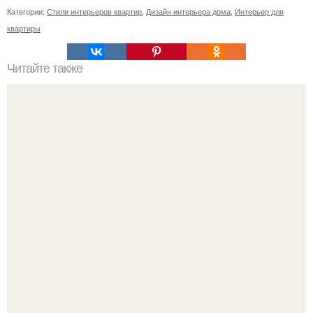
Категории:
Стили интерьеров квартир
,
Дизайн интерьера дома
,
Интерьер для
квартиры
Читайте также
Деревянный жилой дом в Подмосковье!