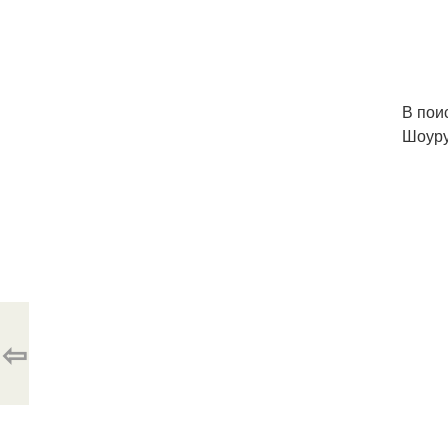
В пои
Шоуру
⇦