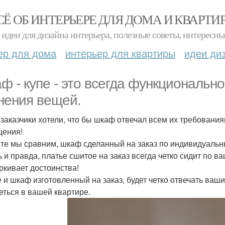
СЁ ОБ ИНТЕРЬЕРЕ ДЛЯ ДОМА И КВАРТИ
идеи для дизайна интерьера, полезные советы, интересны
ер для дома
интерьер для квартиры
идеи ди
ф - купе - это всегда функциональн
нения вещей.
заказчики хотели, что бы шкаф отвечал всем их требования
ения!
те мы сравним, шкаф сделанный на заказ по индивидуальн
ь и правда, платье сшитое на заказ всегда четко сидит по в
ркивает достоинства!
е и шкаф изготовленный на заказ, будет четко отвечать ваш
еться в вашей квартире.