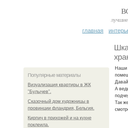
В
лучшие 
главная
интерь
Шка
хра
Наши 
помещ
Популярные материалы
Давай
Визуализация квартиры в ЖК
А вед
"Булычев".
подче
Сказочный дом художницы в
Так ж
провинции фландрия, Бельгия.
смотр
Кирпич в прихожей и на кухне
поклеила.