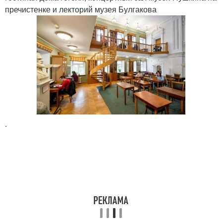
пречистенке и лекторий музея Булгакова
.