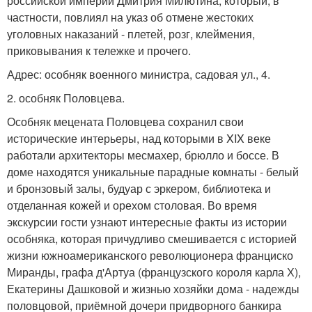
российской империи Дмитрия Милютина, который, в
частности, повлиял на указ об отмене жестоких
уголовных наказаний - плетей, розг, клеймения,
приковывания к тележке и прочего.
Адрес: особняк военного министра, садовая ул., 4.
2. особняк Половцева.
Особняк мецената Половцева сохранил свои
исторические интерьеры, над которыми в XIX веке
работали архитекторы месмахер, брюлло и боссе. В
доме находятся уникальные парадные комнаты - белый
и бронзовый залы, будуар с эркером, библиотека и
отделанная кожей и орехом столовая. Во время
экскурсии гости узнают интересные факты из истории
особняка, которая причудливо смешивается с историей
жизни южноамериканского революционера франциско
Миранды, графа д'Артуа (французского короля карла Х),
Екатерины Дашковой и жизнью хозяйки дома - надежды
половцовой, приёмной дочери придворного банкира