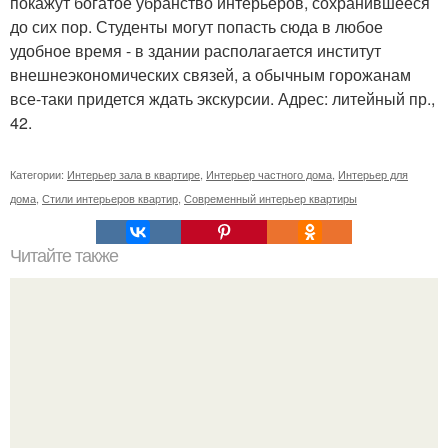
покажут богатое убранство интерьеров, сохранившееся
до сих пор. Студенты могут попасть сюда в любое
удобное время - в здании располагается институт
внешнеэкономических связей, а обычным горожанам
все-таки придется ждать экскурсии. Адрес: литейный пр.,
42.
Категории:
Интерьер зала в квартире
,
Интерьер частного дома
,
Интерьер для
дома
,
Стили интерьеров квартир
,
Современный интерьер квартиры
Читайте также
Как защитить ребенка от падения из окна?