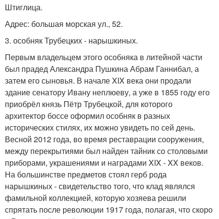
Штиглица.
Адрес: большая морская ул., 52.
3. особняк Трубецких - нарышкиных.
Первым владельцем этого особняка в литейной части
был прадед Александра Пушкина Абрам Ганнибал, а
затем его сыновья. В начале XIX века они продали
здание сенатору Ивану неплюеву, а уже в 1855 году его
приобрёл князь Пётр Трубецкой, для которого
архитектор боссе оформил особняк в разных
исторических стилях, их можно увидеть по сей день.
Весной 2012 года, во время реставрации сооружения,
между перекрытиями был найден тайник со столовыми
приборами, украшениями и наградами XIX - XX веков.
На большинстве предметов стоял герб рода
нарышкиных - свидетельство того, что клад являлся
фамильной коллекцией, которую хозяева решили
спрятать после революции 1917 года, полагая, что скоро