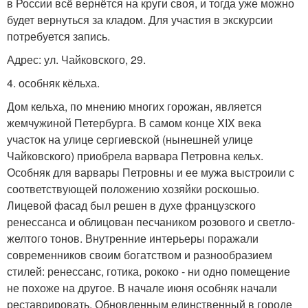
в России всё вернётся на круги своя, и тогда уже можно
будет вернуться за кладом. Для участия в экскурсии
потребуется запись.
Адрес: ул. Чайковского, 29.
4. особняк кёльха.
Дом кельха, по мнению многих горожан, является
жемчужиной Петербурга. В самом конце XIX века
участок на улице сергиевской (нынешней улице
Чайковского) приобрела варвара Петровна кельх.
Особняк для варвары Петровны и ее мужа выстроили с
соответствующей положению хозяйки роскошью.
Лицевой фасад был решен в духе французского
ренессанса и облицован песчаником розового и светло-
желтого тонов. Внутренние интерьеры поражали
современников своим богатством и разнообразием
стилей: ренессанс, готика, рококо - ни одно помещение
не похоже на другое. В начале июня особняк начали
реставрировать. Обновленным единственный в городе