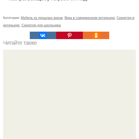
Категории:
Мебель из прошлых веков
,
Века в современном интерьере
,
Секретер в
интерьере
,
Секретер для школьника
Читайте также
Из окна балкон. Выдвижной балкон