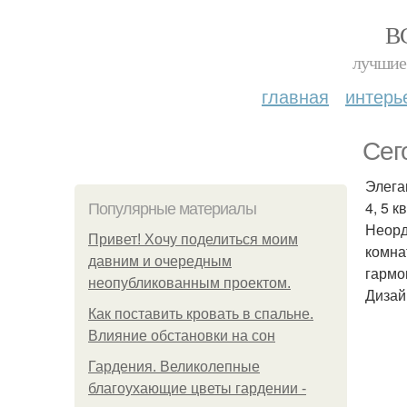
В
лучшие 
главная
интерь
Сег
Элега
4, 5 кв
Популярные материалы
Неорд
Привет! Хочу поделиться моим
комна
давним и очередным
гармо
неопубликованным проектом.
Дизай
Как поставить кровать в спальне.
Влияние обстановки на сон
Гардения. Великолепные
благоухающие цветы гардении -