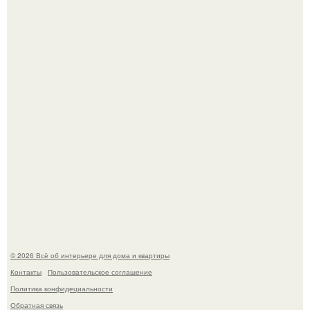
Невеста без права выбора: как показ Samuel Cirnansck
2012 года превратил подиум в манифест против
принуждения.
Эко - панно "Песочный Берег":
© 2026 Всё об интерьере для дома и квартиры
Контакты
Пользовательское соглашение
Политика конфидециальности
Обратная связь