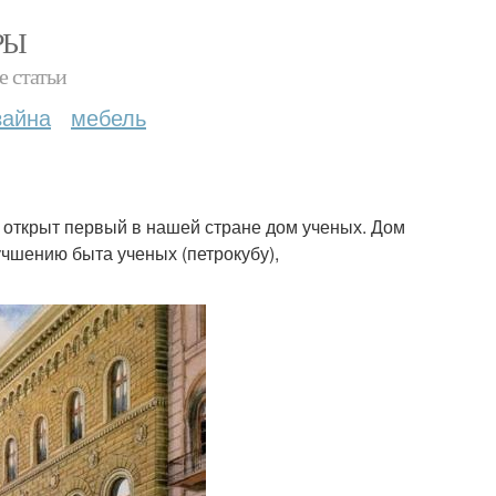
РЫ
е статьи
зайна
мебель
л открыт первый в нашей стране дом ученых. Дом
учшению быта ученых (петрокубу),