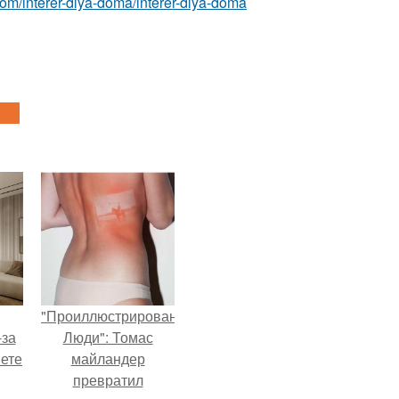
t.com/interer-dlya-doma/interer-dlya-doma
"Проиллюстрированные
-за
Люди": Томас
яете
майландер
превратил