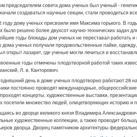
м председателем совета дома ученых был ученый - генетик 
 начали создаваться научные секции, стали проводиться 
2 году дому ученых присвоили имя Максима горького. В го
х было решено более двухсот научно-технических задач д
ейшие годы блокады дом ученых не переставал работать и
 дома ученых получали продовольственные пайки, одежду, 
ыл открыт лазарет, где ученые могли лечиться и восстанавл
военные годы отмечены плодотворной работой таких известн
манский, Л. в. Канторович.
годняшний день в доме ученых плодотворно работают 28 н
ники постоянно проводят международные, общероссийские,
 проходят концерты, художественные выставки, презентаци
х посетили множество людей, олицетворяющих историю и по
щаясь во дворце великого князя Владимира Александрович
льные художественные коллекции, а также проводит большу
ьеров дворца. Дворец памятником архитектуры федерально