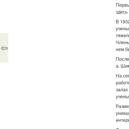
Первы
здесь
В 193
учены
тяжел
Члены
⇦
нем б
После
а. Ши
На се
работ
залах
учены
Разме
уника
интер