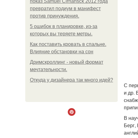
показ Samuel Cirnansck 2012 года
превратил подиум в манифест
против принуждения.
5 ошибок в планировке, из-за
которых вы теряете метры.
Как поставить кровать в спальне.
Влияние обстановки на сон
Дримскроллинг - новый формат
мечтательности.
Откуда у дизайнера так много идей?
С пер
и др.
снабж
припи
В нау
Берг,
англий