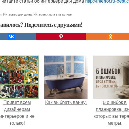
 читайте статьи об интерьере для дома
http://interior.ru-bes
и:
Интерьер для дома
,
Интерьер зала в квартире
авилось? Поделитесь с друзьями!
Привет всем
Как выбрать ванну.
5 ошибок в
дизайнерам
планировке, из
интерьеров и не
которых вы тер
только!
метры.