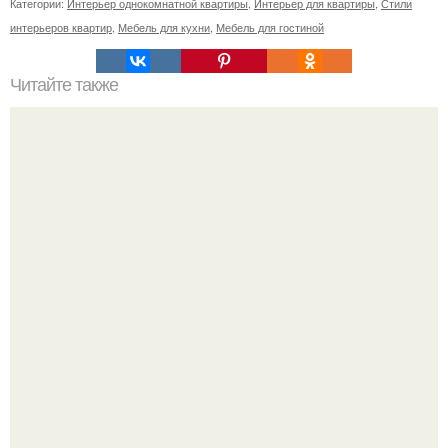
Категории:
Интерьер однокомнатной квартиры
,
Интерьер для квартиры
,
Стили
интерьеров квартир
,
Мебель для кухни
,
Мебель для гостиной
Читайте также
Глянцевый потолок. Натяжные потолки с глянцевой
поверхностью по своим техническим характеристикам
практически ничем не отличается от обычных.