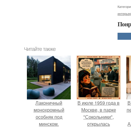
Категори
интерье
Понр
Читайте также
Лаконичный
В июле 1959 года в
В
монохромный
Москве, в парке
п
особняк под
"Сокольники",
минском.
открылась
А
американская