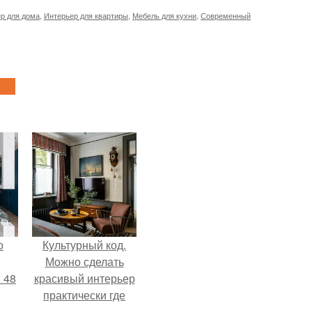
р для дома
,
Интерьер для квартиры
,
Мебель для кухни
,
Современный
о
Культурный код.
Можно сделать
 48
красивый интерьер
практически где
угодно.