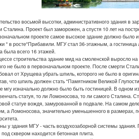
тельство восьмой высотки, административного здания в зар
и Сталина. Проект был заморожен, а спустя 10 лет на пост
воначальном проекте самое высокое здание должно было им
ки " в росте"Прибавили. МГУ стал 36-этажным, а гостиница 
а была всего 16 этажей.
цессе строительства здание мид на смоленской выросло на 
ого не было в первоначальном проекте. После смерти Стал
бовал от Хрущева убрать шпиль, которого не было в оригин
тав, что шпиль должен стать "Памятником Великой Глупост
е мгу изначально должно было быть гостиницей. В одном и
венчать статуя, то ли Ломоносова, то ли самого Сталина. С
овой статуе вождя, замурованной в подвале. На самом деле
м, а Ломоносова, значительно уменьшенного в размерах, по
рситета.
ны у здания МГУ - часть воздухозаборной системы здания.
- под сквером находится бетонная плита.