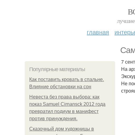
В
лучшие 
главная
интерь
Сам
7 сен
На ар
Популярные материалы
Экску
Как поставить кровать в спальне.
Не по
Влияние обстановки на сон
строя
Невеста без права выбора: как
показ Samuel Cirnansck 2012 года
превратил подиум в манифест
против принуждения.
Сказочный дом художницы в