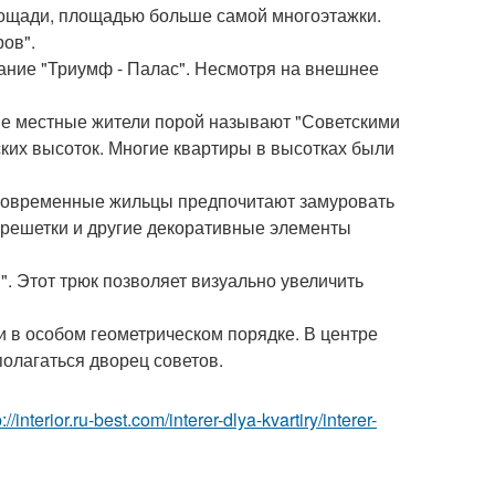
лощади, площадью больше самой многоэтажки.
ов".
ание "Триумф - Палас". Несмотря на внешнее
ше местные жители порой называют "Советскими
ких высоток. Многие квартиры в высотках были
 Современные жильцы предпочитают замуровать
е решетки и другие декоративные элементы
. Этот трюк позволяет визуально увеличить
и в особом геометрическом порядке. В центре
олагаться дворец советов.
p://interior.ru-best.com/interer-dlya-kvartiry/interer-