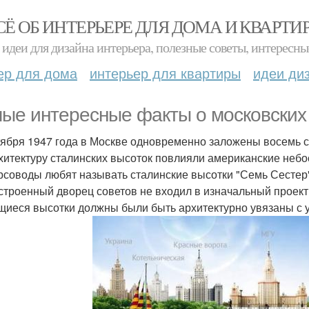
СЁ ОБ ИНТЕРЬЕРЕ ДЛЯ ДОМА И КВАРТИ
идеи для дизайна интерьера, полезные советы, интересны
ер для дома
интерьер для квартиры
идеи ди
ые интересные факты о московских 
тября 1947 года в Москве одновременно заложены восемь с
хитектуру сталинских высоток повлияли американские небо
рсоводы любят называть сталинские высотки "Семь Сестер"
строенный дворец советов не входил в изначальный проект
щиеся высотки должны были быть архитектурно увязаны с 