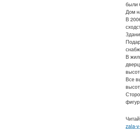
были 
Дом н
В 200
сходс
Здани
Подар
снабж
В жил
дверц
высот
Все в
высот
Сторо
фигур
Читай
zala-v