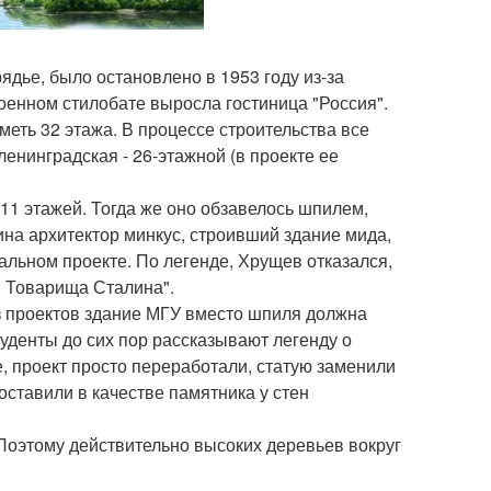
ядье, было остановлено в 1953 году из-за
роенном стилобате выросла гостиница "Россия".
еть 32 этажа. В процессе строительства все
ленинградская - 26-этажной (в проекте ее
11 этажей. Тогда же оно обзавелось шпилем,
ина архитектор минкус, строивший здание мида,
альном проекте. По легенде, Хрущев отказался,
и Товарища Сталина".
з проектов здание МГУ вместо шпиля должна
туденты до сих пор рассказывают легенду о
, проект просто переработали, статую заменили
ставили в качестве памятника у стен
 Поэтому действительно высоких деревьев вокруг