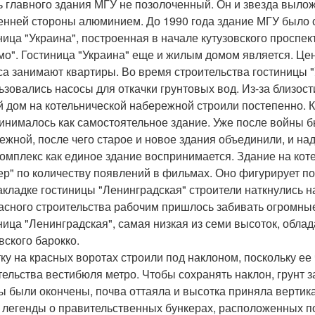
 главного здания МГУ не позолоченный. Он и звезда вылож
енней стороны алюминием. До 1990 года здание МГУ было
ница "Украина", построенная в начале кутузовского проспе
мо". Гостиница "Украина" еще и жилым домом является. Цен
са занимают квартиры. Во время строительства гостиницы 
ьзовались насосы для откачки грунтовых вод. Из-за близости
 дом на котельнической набережной строили постепенно. К
инималось как самостоятельное здание. Уже после войны б
ежной, после чего старое и новое здания объединили, и н
комплекс как единое здание воспринимается. Здание на кот
ер" по количеству появлений в фильмах. Оно фигурирует по
акладке гостиницы "Ленинградская" строители наткнулись на
асного строительства рабочим пришлось забивать огромные
ница "Ленинградская", самая низкая из семи высоток, обл
вского барокко.
ку на красных воротах строили под наклоном, поскольку ее
тельства вестибюля метро. Чтобы сохранять наклон, грунт 
ы были окончены, почва оттаяла и высотка приняла вертик
 легенды о правительственных бункерах, расположенных по