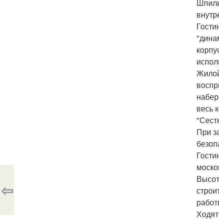
Шпиль
внутр
Гости
"дина
корпу
испол
Жилой
воспр
набер
весь 
"Сест
При з
безоп
Гости
моско
Высот
⇦
строи
работ
Ходят