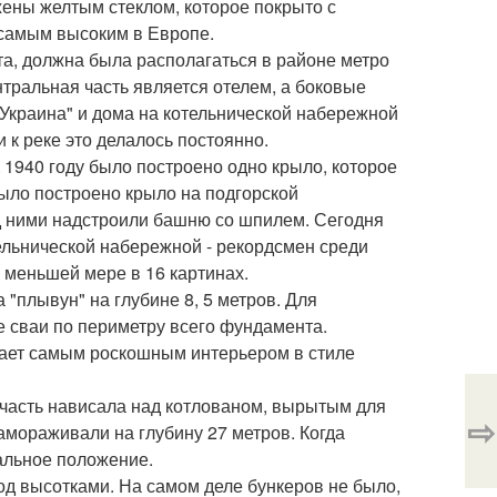
ены желтым стеклом, которое покрыто с
 самым высоким в Европе.
кта, должна была располагаться в районе метро
тральная часть является отелем, а боковые
"Украина" и дома на котельнической набережной
 к реке это делалось постоянно.
 1940 году было построено одно крыло, которое
ыло построено крыло на подгорской
ад ними надстроили башню со шпилем. Сегодня
ельнической набережной - рекордсмен среди
 меньшей мере в 16 картинах.
 "плывун" на глубине 8, 5 метров. Для
 сваи по периметру всего фундамента.
адает самым роскошным интерьером в стиле
 часть нависала над котлованом, вырытым для
⇨
замораживали на глубину 27 метров. Когда
альное положение.
д высотками. На самом деле бункеров не было,