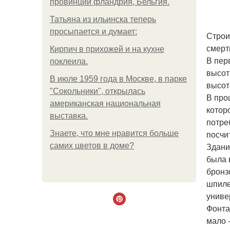
провинции фландрия, Бельгия.
Татьяна из ильинска теперь
просыпается и думает:
Строи
смерт
Кирпич в прихожей и на кухне
В пер
поклеила.
высот
В июле 1959 года в Москве, в парке
высот
"Сокольники", открылась
В про
американская национальная
котор
выставка.
потре
посчи
Знаете, что мне нравится больше
Здани
самих цветов в доме?
была 
бронз
шпиле
униве
Фонта
мало 