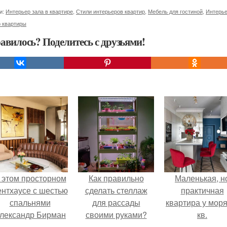
и:
Интерьер зала в квартире
,
Стили интерьеров квартир
,
Мебель для гостиной
,
Интерье
р квартиры
авилось? Поделитесь с друзьями!
 этом просторном
Как правильно
Маленькая, н
ентхаусе с шестью
сделать стеллаж
практичная
спальнями
для рассады
квартира у моря
лександр Бирман
своими руками?
кв.
живет со своей