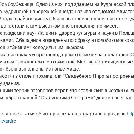
бомбоубежища. Одно из них, под зданием на Кудринской п
а Кудринской набережной иногда называют "Домом Авиатор
6 году в районе динамо было выстроено новое высотное зд
тво, к сталинским высоткам оно отношения не имеет.
е академии наук Латвии и дворец культуры и науки в Поль
ками". Оба здания возведены по образу и подобию московс
ены "Зимним" холодильным шкафом.
ых высотках мусоропровод прямо на кухне располагался.
у из-за сложностей с его очисткой. Многие вентиляционны
ок были выполнены из папье-маше.
ысотки в стиле пирамид или "Свадебного Пирога построены"
у здания.
нники теории заговоров верят, что сталинские высотки был
ы, образованной "Сталинскими Сестрами" должен был расп
те далее статьи об интерьере зала в квартире в разделе
htt
-kvartire