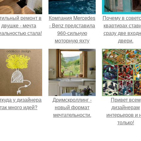
тильный ремонт в
Компания Mercedes
Почему в советс
двушке - мечта
- Benz представила
квартирах став
еальностью стала!
960-сильную
сразу две вход
моторную яхту
двери.
Arrow460
Granturismo.
ткуда у дизайнера
Дримскроллинг -
Привет всем
так много идей?
новый формат
дизайнерам
мечтательности.
интерьеров и 
только!