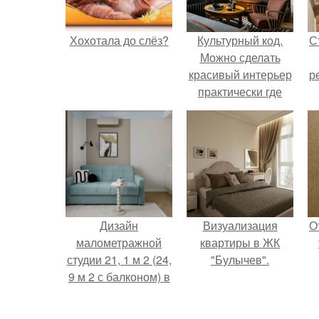
Хохотала до слёз?
Культурный код.
С
Можно сделать
красивый интерьер
р
практически где
угодно.
Дизайн
Визуализация
О
малометражной
квартиры в ЖК
студии 21, 1 м 2 (24,
"Булычев".
9 м 2 с балконом) в
Краснодаре.