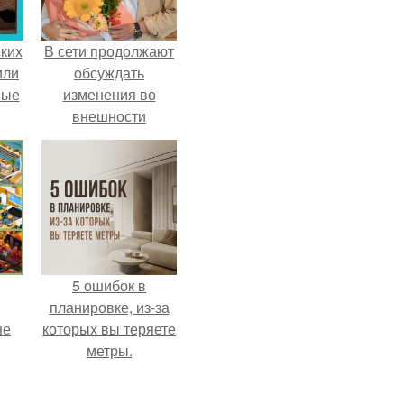
ких
В сети продолжают
или
обсуждать
ные
изменения во
внешности
актрисы.
5 ошибок в
планировке, из-за
не
которых вы теряете
метры.