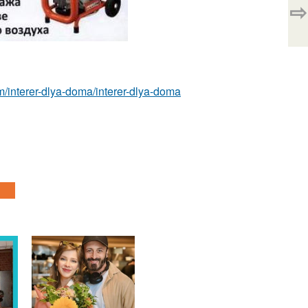
⇨
com/interer-dlya-doma/interer-dlya-doma