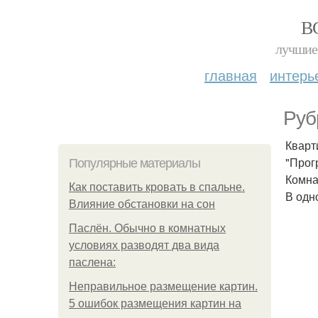
В
лучшие 
главная
интерь
Руб
Кварт
"Прог
Популярные материалы
Комнат
Как поставить кровать в спальне.
В одн
Влияние обстановки на сон
Паслён. Обычно в комнатных
условиях разводят два вида
паслена:
Неправильное размещение картин.
5 ошибок размещения картин на