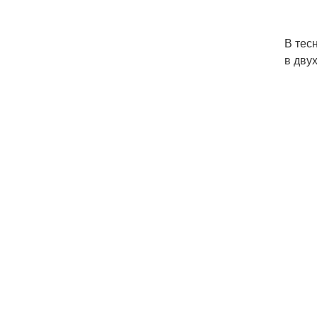
В тес
в дву