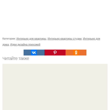
Категории:
Интерьер для квартиры
,
Интерьер квартиры студии
,
Интерьер для
дома
,
Идеи дизайна прихожей
Читайте также
Как сделать барную стойку своими руками?