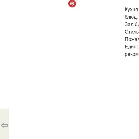
Кухня
блюд,
Зал б
Стиль
Пожал
Единс
реком
⇦