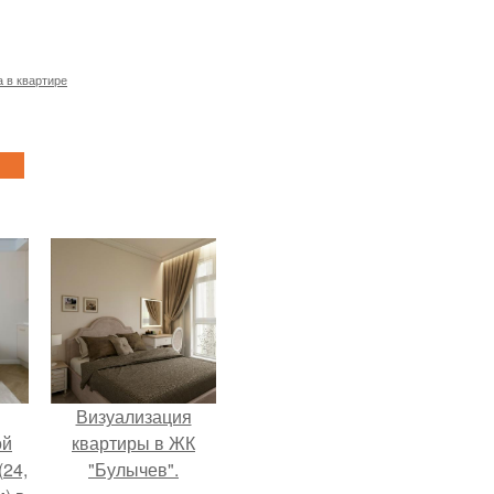
а в квартире
Визуализация
ой
квартиры в ЖК
(24,
"Булычев".