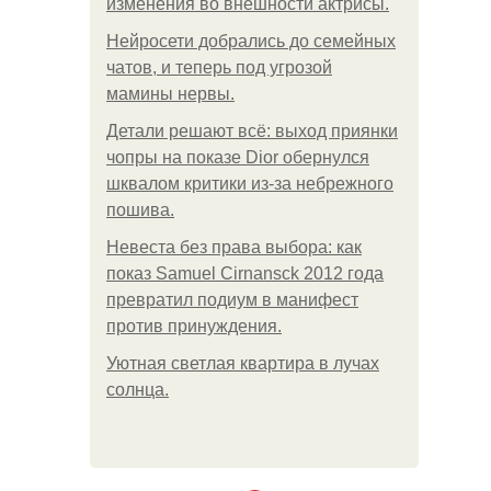
изменения во внешности актрисы.
Нейросети добрались до семейных
чатов, и теперь под угрозой
мамины нервы.
Детали решают всё: выход приянки
чопры на показе Dior обернулся
шквалом критики из-за небрежного
пошива.
Невеста без права выбора: как
показ Samuel Cirnansck 2012 года
превратил подиум в манифест
против принуждения.
Уютная светлая квартира в лучах
солнца.