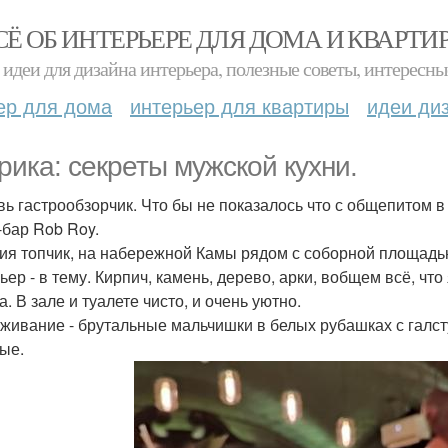
СЁ ОБ ИНТЕРЬЕРЕ ДЛЯ ДОМА И КВАРТИ
идеи для дизайна интерьера, полезные советы, интересны
ер для дома
интерьер для квартиры
идеи ди
рика: секреты мужской кухни.
вь гастрообзорчик. Что бы не показалось что с общепитом в
-бар Rob Roy.
ия топчик, на набережной Камы рядом с соборной площадь
ьер - в тему. Кирпич, камень, дерево, арки, вобщем всё, ч
. В зале и туалете чисто, и очень уютно.
живание - брутальные мальчишки в белых рубашках с галст
ые.