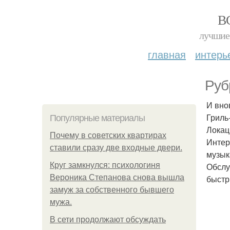
В
лучшие 
главная
интерь
Руб
И вно
Гриль
Популярные материалы
Локац
Почему в советских квартирах
Интер
ставили сразу две входные двери.
музыка
Круг замкнулся: психологиня
Обслу
Вероника Степанова снова вышла
быстр
замуж за собственного бывшего
мужа.
В сети продолжают обсуждать