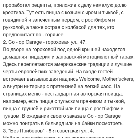
проработал рецепты, приложив к делу немалую долю
креатива. Тут есть пицца с козьим сыром и тыквой, с
говядиной и запеченным перцем, с ростбифом и
рукколой, а также острая с колбасой для тех, кто
предпочитает по - горячее.
2. Co - op Garage - гороховая ул., 47.
Во дворе на гороховой под одной крышей находятся
домашняя пиццерия и заправский мотоциклетный гараж.
Здесь переплетаются американские традиции и лучшие
черты европейских заведений. На входе гостей
встречает вызывающая надпись Welcome, Motherfuckers,
а внутри интерьер с претензией на легкий хаос. На
страницах меню - нестандартная авторская поицца:
например, есть пицца с тульским пряником и тыквой,
пицца с грушей и рикоттой или пицца с ростбифом и
тунцом. В ожидании своего заказа в Co - op Garage
можно поиграть в бильярд или на байки посмотреть.
3. "Без Приборов" - 8-я советская ул., 4.
Небольшое кафе открыли во дворе креативного