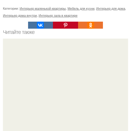
Категории:
Интерьер маленькой квартиры
,
Мебель для кухни
,
Интерьер для дома
,
Интерьер дома внутри
,
Интерьер зала в квартире
Читайте также
Вертикальная или горизонтальная плитка в ванной.
Горизонтальная или вертикальная укладка плитки: так ли
это важно