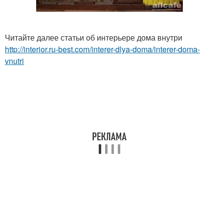
Читайте далее статьи об интерьере дома внутри
http://interior.ru-best.com/interer-dlya-doma/interer-doma-
vnutri