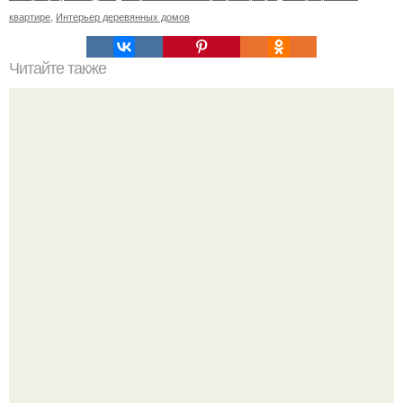
квартире
,
Интерьер деревянных домов
Читайте также
Ростов и Нахичевань.