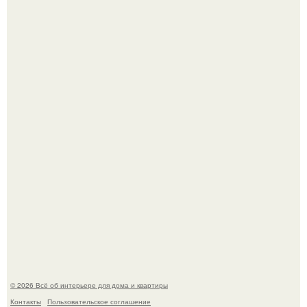
Стильная квартира в светлых приятных тонах.
Преображение в ванной на ул. генерала Григорова, д.
36!
© 2026 Всё об интерьере для дома и квартиры
Контакты
Пользовательское соглашение