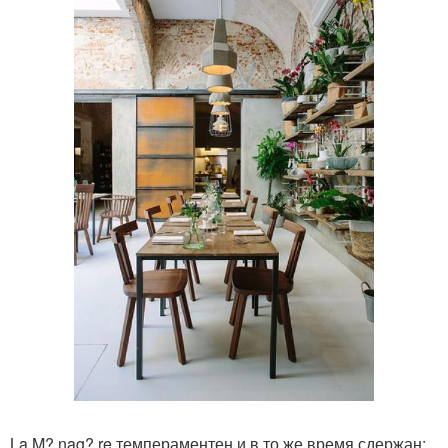
La M? nag? re темпераментен и в то же время сдержан: