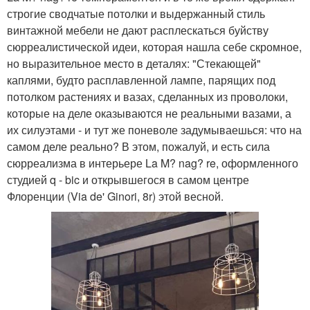
строгие сводчатые потолки и выдержанный стиль
винтажной мебели не дают расплескаться буйству
сюрреалистической идеи, которая нашла себе скромное,
но выразительное место в деталях: "Стекающей"
каплями, будто расплавленной лампе, парящих под
потолком растениях и вазах, сделанных из проволоки,
которые на деле оказываются не реальными вазами, а
их силуэтами - и тут же поневоле задумываешься: что на
самом деле реально? В этом, пожалуй, и есть сила
сюрреализма в интерьере La M? nag? re, оформленного
студией q - bic и открывшегося в самом центре
Флоренции (Via de' Ginori, 8r) этой весной.