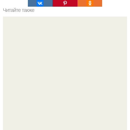
Читайте также
Домашнее печенье: топ - 5 рецептов?
Дизайн малометражной студии 21, 1 м 2 (24, 9 м 2 с
балконом) в Краснодаре.