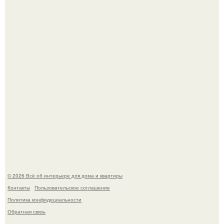
Двухкомнатная квартира в стиле сканди кинфолк и
мебелью 50-х годов в высотке на котельнической.
Кёнигсберг. Интерьер дома студенческого братства
"Германия".
© 2026 Всё об интерьере для дома и квартиры
Контакты
Пользовательское соглашение
Политика конфидециальности
Обратная связь