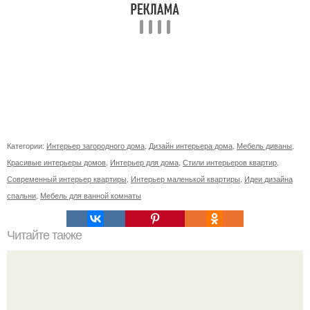
Категории:
Интерьер загородного дома
,
Дизайн интерьера дома
,
Мебель диваны
,
Красивые интерьеры домов
,
Интерьер для дома
,
Стили интерьеров квартир
,
Современный интерьер квартиры
,
Интерьер маленькой квартиры
,
Идеи дизайна
спальни
,
Мебель для ванной комнаты
Читайте также