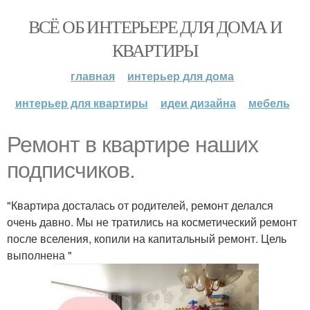
ВСЁ ОБ ИНТЕРЬЕРЕ ДЛЯ ДОМА И
КВАРТИРЫ
главная
интерьер для дома
интерьер для квартиры
идеи дизайна
мебель
Ремонт в квартире наших
подписчиков.
"Квартира досталась от родителей, ремонт делался
очень давно. Мы не тратились на косметический ремонт
после вселения, копили на капитальный ремонт. Цель
выполнена "