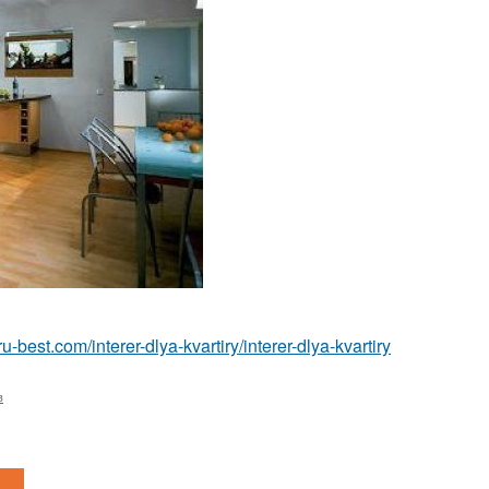
r.ru-best.com/interer-dlya-kvartiry/interer-dlya-kvartiry
в