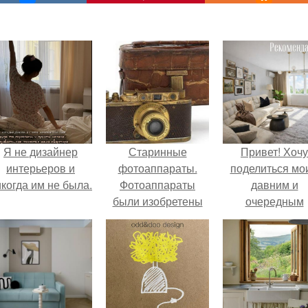
Я не дизайнер
Старинные
Привет! Хочу
интерьеров и
фотоаппараты.
поделиться мо
когда им не была.
Фотоаппараты
давним и
были изобретены
очередным
более столетия
неопубликован
назад.
проектом.