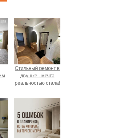
Стильный ремонт в
им
двушке - мечта
реальностью стала!
ным