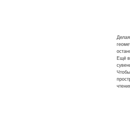
Делая
геоме
остан
Ещё в
сувен
Чтобы
прост
чтени