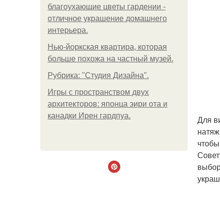
благоухающие цветы гардении -
отличное украшение домашнего
интерьера.
Нью-йоркская квартира, которая
больше похожа на частный музей.
Рубрика: "Студия Дизайна".
Игры с пространством двух
архитекторов: японца эири ота и
канадки Ирен гардпуа.
Для в
натяж
чтобы
Совет
выбор
украш