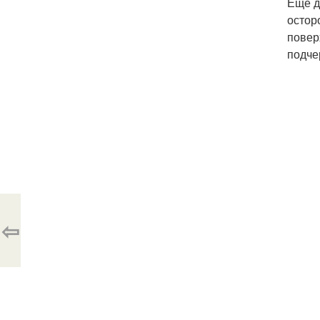
Ещё д
остор
повер
подче
⇦