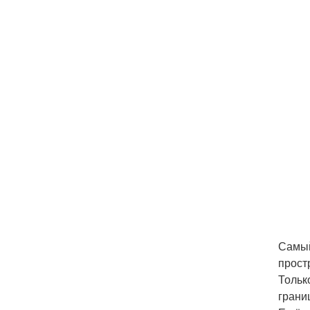
Самый
прост
Тольк
грани