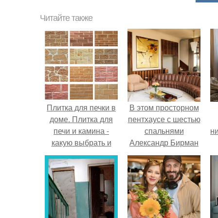
Читайте также
Плитка для печки в
В этом просторном
доме. Плитка для
пентхаусе с шестью
печи и камина -
спальнями
ни
какую выбрать и
Александр Бирман
какой лучше
живет со своей
обложить печь в
семьей.
доме.