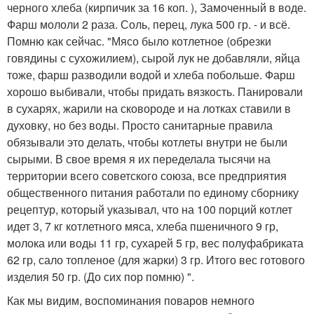
черного хлеба (кирпичик за 16 коп. ), Замоченный в воде.
Фарш мололи 2 раза. Соль, перец, лука 500 гр. - и всё.
Помню как сейчас. "Мясо было котлетное (обрезки
говядины с сухожилием), сырой лук не добавляли, яйца
тоже, фарш разводили водой и хлеба побольше. Фарш
хорошо выбивали, чтобы придать вязкость. Панировали
в сухарях, жарили на сковороде и на лотках ставили в
духовку, но без воды. Просто санитарные правила
обязывали это делать, чтобы котлеты внутри не были
сырыми. В свое время я их переделала тысячи на
территории всего советского союза, все предприятия
общественного питания работали по единому сборнику
рецептур, который указывал, что на 100 порций котлет
идет 3, 7 кг котлетного мяса, хлеба пшеничного 9 гр,
молока или воды 11 гр, сухарей 5 гр, вес полуфабриката
62 гр, сало топленое (для жарки) 3 гр. Итого вес готового
изделия 50 гр. (До сих пор помню) ".
Как мы видим, воспоминания поваров немного