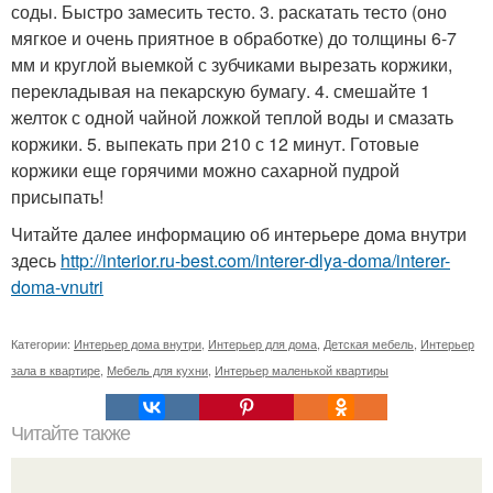
соды. Быстро замесить тесто. 3. раскатать тесто (оно
мягкое и очень приятное в обработке) до толщины 6-7
мм и круглой выемкой с зубчиками вырезать коржики,
перекладывая на пекарскую бумагу. 4. смешайте 1
желток с одной чайной ложкой теплой воды и смазать
коржики. 5. выпекать при 210 с 12 минут. Готовые
коржики еще горячими можно сахарной пудрой
присыпать!
Читайте далее информацию об интерьере дома внутри
здесь
http://interior.ru-best.com/interer-dlya-doma/interer-
doma-vnutri
Категории:
Интерьер дома внутри
,
Интерьер для дома
,
Детская мебель
,
Интерьер
зала в квартире
,
Мебель для кухни
,
Интерьер маленькой квартиры
Читайте также