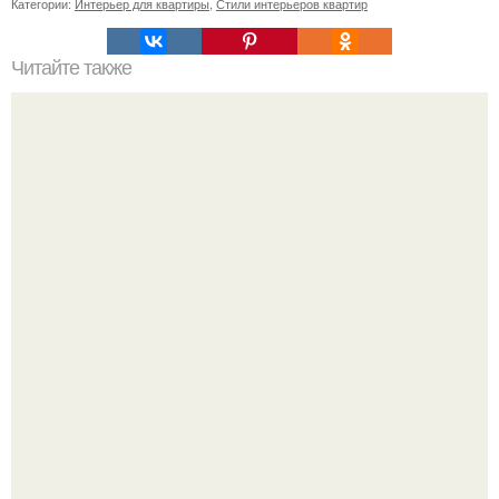
Категории:
Интерьер для квартиры
,
Стили интерьеров квартир
Читайте также
Сколько сохнут обои на флизелиновой основе после
поклейки. Когда высохнет клей?