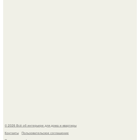
5 ошибок в планировке, из-за которых вы теряете метры.
Сокровища из Hoff.
© 2026 Всё об интерьере для дома и квартиры
Контакты
Пользовательское соглашение