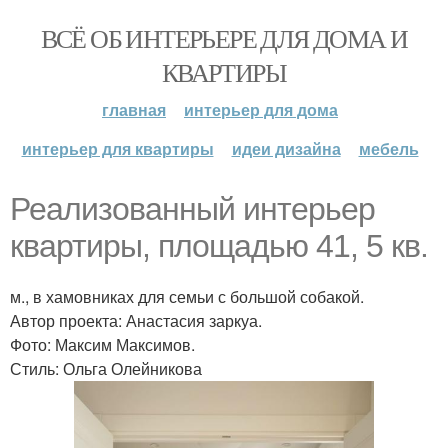
ВСЁ ОБ ИНТЕРЬЕРЕ ДЛЯ ДОМА И
КВАРТИРЫ
главная
интерьер для дома
интерьер для квартиры
идеи дизайна
мебель
Реализованный интерьер
квартиры, площадью 41, 5 кв.
м., в хамовниках для семьи с большой собакой.
Автор проекта: Анастасия заркуа.
Фото: Максим Максимов.
Стиль: Ольга Олейникова