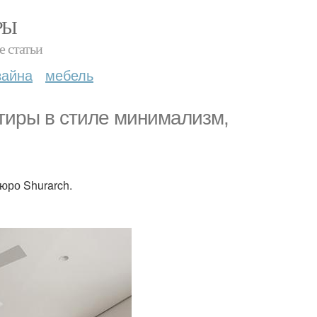
РЫ
е статьи
зайна
мебель
тиры в стиле минимализм,
юро Shurarch.