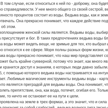
. В том случае, если относиться к ней по - доброму, она бу
во справедливости. У нее много общего со своей сестрой, в
вяносто процентов состоит из воды. Ведьма воды, как и земн
отвечать. Она прекрасно понимает, что каждое действие под
 об этом.
воплощением женской силы является. Ведьмы воды, выбирая
а присутствует и бог. В таких предпочтениях ведьма воды б
а воды может видеть вещи, не зримые для тех, кто выбрал 
во относится к ее сфере. Моря полны разных форм жизни, ко
ьма воды прекрасно понимает, что наш мир представляет с
ожет быть крайне суеверной, потому что знает, как много яв
и хранится доступ к знаниям, о которых люди давно забыли.
б, с помощью которого ведьма воды настраивается на инту
ает. Любимые магические инструменты ведьмы воды - карты
что является преградой для ведьмы воды. Она понимает, что 
олеть препятствие, она, как вода, потечет, огибая его. Тол
е, то ничто не остановит ее на пути к цели.
проявлена на земле в трех формах, а это значит, что и си
е признает за собой слабостей., ведьма водного типа тесно