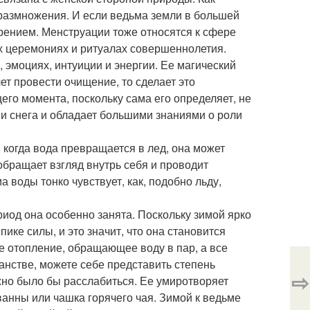
 размножения. И если ведьма земли в большей
орением. Менструации тоже относятся к сфере
х церемониях и ритуалах совершеннолетия.
 эмоциях, интуиции и энергии. Ее магический
чет провести очищение, то сделает это
го момента, поскольку сама его определяет, не
 и снега и обладает большими знаниями о роли
 когда вода превращается в лед, она может
бращает взгляд внутрь себя и проводит
 воды тонко чувствует, как, подобно льду,
риод она особенно занята. Поскольку зимой ярко
ике силы, и это значит, что она становится
е отопление, обращающее воду в пар, а все
анстве, можете себе представить степень
⇨
жно было бы расслабиться. Ее умиротворяет
ванны или чашка горячего чая. Зимой к ведьме