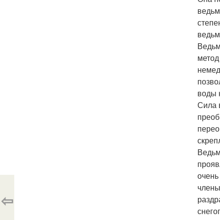
ведьм
степе
ведьм
Ведьм
метод
немед
позво
воды 
Сила 
преоб
перео
скреп
Ведьм
прояв
очень
члены
⇦
раздр
снего