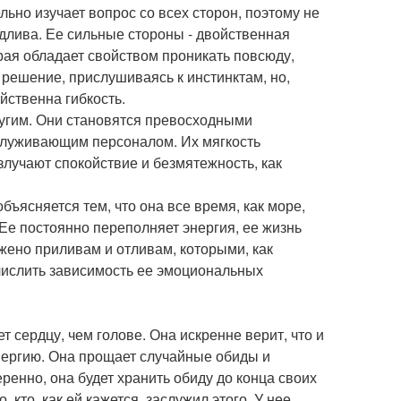
ьно изучает вопрос со всех сторон, поэтому не
едлива. Ее сильные стороны - двойственная
орая обладает свойством проникать повсюду,
 решение, прислушиваясь к инстинктам, но,
йственна гибкость.
ругим. Они становятся превосходными
бслуживающим персоналом. Их мягкость
лучают спокойствие и безмятежность, как
ъясняется тем, что она все время, как море,
 Ее постоянно переполняет энергия, ее жизнь
ено приливам и отливам, которыми, как
ычислить зависимость ее эмоциональных
сердцу, чем голове. Она искренне верит, что и
энергию. Она прощает случайные обиды и
ренно, она будет хранить обиду до конца своих
 кто, как ей кажется, заслужил этого. У нее