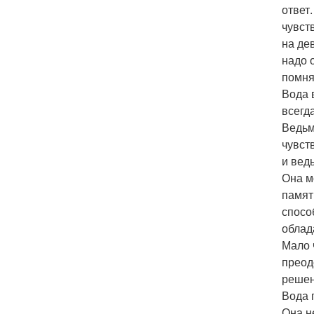
ответ
чувст
на де
надо 
помня
Вода 
всегд
Ведьм
чувст
и вед
Она м
памят
спосо
облад
Мало 
преод
решени
Вода 
Она н