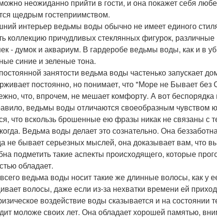
можно неожиданно прийти в гости, и она покажет себя любе
тся щедрым гостеприимством.
ний интерьер ведьмы воды обычно не имеет единого стиля:
ть коллекцию причудливых стеклянных фигурок, различные 
ек - думок и аквариум. В гардеробе ведьмы воды, как и в 
ные синие и зеленые тона.
 постоянной занятости ведьма воды частенько запускает до
рживает постоянно, но понимает, что "Море не Бывает без С
ежно, что, впрочем, не мешает комфорту. А вот беспорядка 
равило, ведьмы воды отличаются своеобразным чувством ю
ся, что вскользь брошенные ею фразы никак не связаны с т
икогда. Ведьма воды делает это сознательно. Она беззаботна,
да не бывает серьезных мыслей, она доказывает вам, что в
бна подметить такие аспекты происходящего, которые прог
стью обладает.
всего ведьма воды носит такие же длинные волосы, как у е
ивает волосы, даже если из-за нехватки времени ей приходи
изическое воздействие воды сказывается и на состоянии т
дит моложе своих лет. Она обладает хорошей памятью, вни