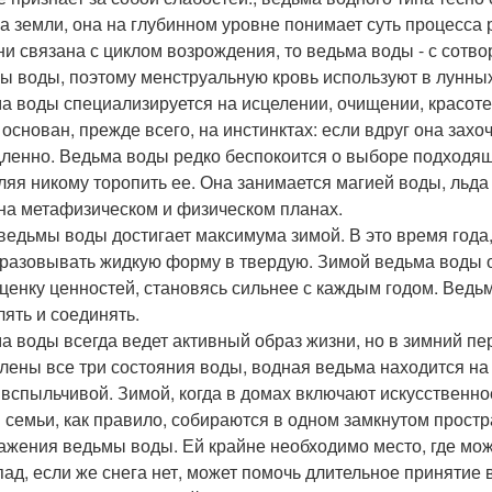
а земли, она на глубинном уровне понимает суть процесса
ни связана с циклом возрождения, то ведьма воды - с сотв
ы воды, поэтому менструальную кровь используют в лунны
а воды специализируется на исцелении, очищении, красоте,
 основан, прежде всего, на инстинктах: если вдруг она захо
ленно. Ведьма воды редко беспокоится о выборе подходяще
ляя никому торопить ее. Она занимается магией воды, льда
на метафизическом и физическом планах.
ведьмы воды достигает максимума зимой. В это время года,
разовывать жидкую форму в твердую. Зимой ведьма воды о
ценку ценностей, становясь сильнее с каждым годом. Ведьма
лять и соединять.
а воды всегда ведет активный образ жизни, но в зимний пе
лены все три состояния воды, водная ведьма находится на п
 вспыльчивой. Зимой, когда в домах включают искусственно
 семьи, как правило, собираются в одном замкнутом простр
ажения ведьмы воды. Ей крайне необходимо место, где мо
пад, если же снега нет, может помочь длительное принятие 