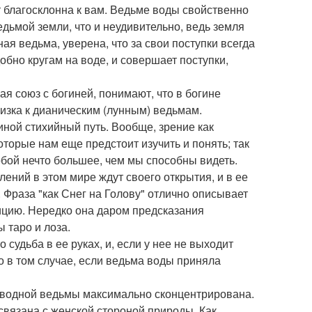
дет благосклонна к вам. Ведьме воды свойственно
едьмой земли, что и неудивительно, ведь земля
ая ведьма, уверена, что за свои поступки всегда
обно кругам на воде, и совершает поступки,
 союз с богиней, понимают, что в богине
лизка к дианическим (лунным) ведьмам.
иной стихийный путь. Вообще, зрение как
торые нам еще предстоит изучить и понять; так
обой нечто большее, чем мы способны видеть.
лений в этом мире ждут своего открытия, и в ее
 Фраза "как Снег на Голову" отлично описывает
ицию. Нередко она даром предсказания
 таро и лоза.
судьба в ее руках, и, если у нее не выходит
ько в том случае, если ведьма воды приняла
ла водной ведьмы максимально сконцентрирована.
 связана с женской стороной природы. Как