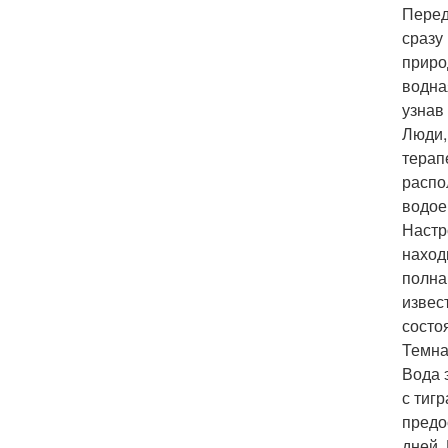
Перед
сразу
приро
водна
узнав
Люди,
терап
распо
водое
Настр
наход
полна
извес
состо
Темна
Вода 
с тиг
предо
дней. 