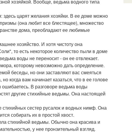
зной хозяйкой. Вообще, ведьма водного типа
 здесь царят желания хозяйки. В ее доме можно
призмы (она любит все блестящее), множество
убранстве дома, преобладают ее любимые
машнее хозяйство. И хотя чистоту она
оли", то есть некоторое количество пыли в доме
ведьма воды не переносит - он ее отвлекает.
мора, которому невозможно дать определение.
емой беседы, но они заставляют вас смеяться
 но когда вам начинает казаться, что в ее голове
ы ошибаетесь. В разговоре ведьма воды
остят другие стихийные ведьмы. Она настоящей
е стихийных сестер русалок и водных нимф. Она
тся собирать их в простой хвост.
ела стихийной ведьмы. Обычно она красива и
мательностью, у нее пронзительный взгляд.