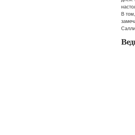
насто
В том
замеч
Салли
Вед