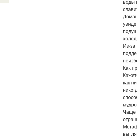
воды 
слави
Домаш
увиде
подуш
холод
Из-за
подде
неизб
Как п
Кажет
как н
никог
спосо
мудро
Чаще 
отращ
Метаф
выгля