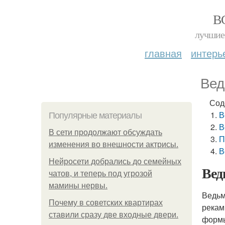
В
лучшие 
главная
интерь
Вед
Сод
В
Популярные материалы
В
В сети продолжают обсуждать
П
изменения во внешности актрисы.
В
Нейросети добрались до семейных
Вед
чатов, и теперь под угрозой
мамины нервы.
Ведьм
Почему в советских квартирах
рекам
ставили сразу две входные двери.
формы