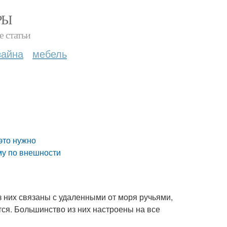
РЫ
е статьи
зайна
мебель
это нужно
му по внешности
 них связаны с удаленными от моря ручьями,
ся. Большинство из них настроены на все