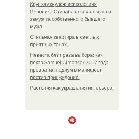
Круг замкнулся: психологиня
Вероника Степанова снова вышла
замуж за собственного бывшего
мужа.
Стильная квартира в светлых
приятных тонах.
Невеста без права выбора: как
показ Samuel Cirnansck 2012 года
превратил подиум в манифест
против принуждения.
Растения как украшения интерьера.