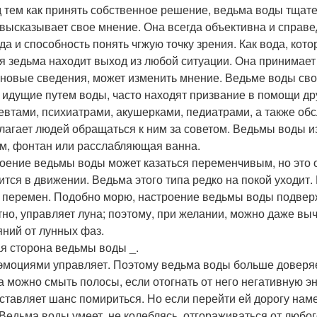
 тем как принять собственное решение, ведьма воды тщател
 высказывает свое мнение. Она всегда объективна и справ
да и способность понять чгжую точку зрения. Как вода, кот
я зедьма находит выход из любой ситуации. Она принимает
 новые сведения, может изменить мнение. Ведьме воды сво
 идущие путем воды, часто находят призвание в помощи д
евтами, психиатрами, акушерками, педиатрами, а также о
лагает людей обращаться к ним за советом. Ведьмы воды из
м, фонтан или расслабляющая ванна.
оение ведьмы воды может казаться переменчивым, но это об
ится в движении. Ведьма этого типа редко на покой уходит.
 перемен. Подобно морю, настроение ведьмы воды подверж
тно, управляет луна; поэтому, при желании, можно даже в
яний от лунных фаз.
я сторона ведьмы воды _.
эмоциями управляет. Поэтому ведьма воды больше доверяет 
ра можно смыть полосы, если отогнать от него негативную 
ставляет шанс помириться. Но если перейти ей дорогу наме
Ведьма воды умеет, не колеблясь, отгораживаться от любого,