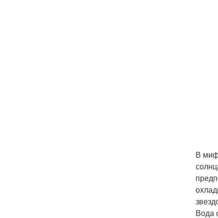
В миф
солнц
предп
охлад
звезд
Вода 