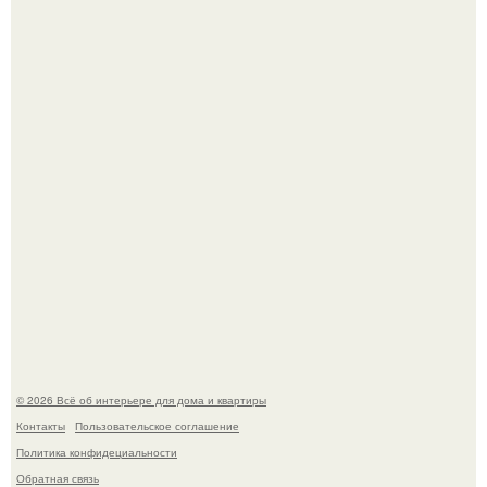
Почему в советских квартирах ставили сразу две
входные двери.
Круг замкнулся: психологиня Вероника Степанова снова
вышла замуж за собственного бывшего мужа.
© 2026 Всё об интерьере для дома и квартиры
Контакты
Пользовательское соглашение
Политика конфидециальности
Обратная связь