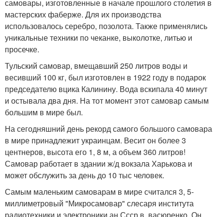
самовары, изготовленные в начале прошлого столетия в
мастерских фаберже. Для их производства
использовалось серебро, позолота. Также применялись
уникальные техники по чеканке, выколотке, литью и
просечке.
Тульский самовар, вмещавший 250 литров воды и
весивший 100 кг, был изготовлен в 1922 году в подарок
председателю вцика Калинину. Вода вскипала 40 минут
и остывала два дня. На тот момент этот самовар самым
большим в мире был.
На сегодняшний день рекорд самого большого самовара
в мире принадлежит украинцам. Весит он более 3
центнеров, высота его 1, 8 м, а объем 360 литров!
Самовар работает в здании ж/д вокзала Харькова и
может обслужить за день до 10 тыс человек.
Самым маленьким самоварам в мире считался 3, 5-
миллиметровый "Микросамовар" слесаря института
радиотехники и электроники ан Ссср в. васюренко. Он