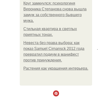
Круг замкнулся: психологиня
Вероника Степанова снова вышла
замуж за собственного бывшего
мужа.
Стильная квартира в светлых
приятных тонах.
Невеста без права выбора: как
.
показ Samuel Cirnansck 2012 года
превратил подиум в манифест
против принуждения.
Растения как украшения интерьера.