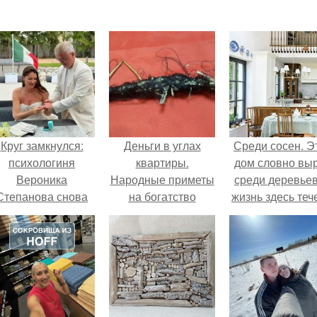
Круг замкнулся:
Деньги в углах
Среди сосен. Э
психологиня
квартиры.
дом словно вы
Вероника
Народные приметы
среди деревьев
Степанова снова
на богатство
жизнь здесь теч
вышла замуж за
собственном ри
собственного
- спокойно, бе
бывшего мужа.
спешки и лишн
шума.