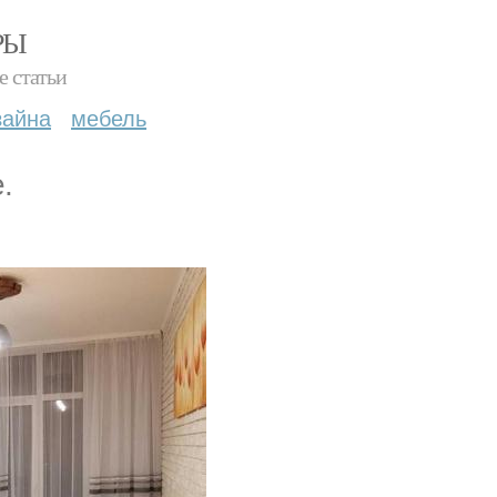
РЫ
е статьи
зайна
мебель
.