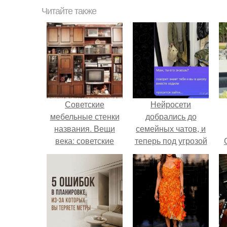
Читайте также
Советские
Нейросети
мебельные стенки
добрались до
названия. Вещи
семейных чатов, и
века: советские
теперь под угрозой
стенки 80-х.
мамины нервы.