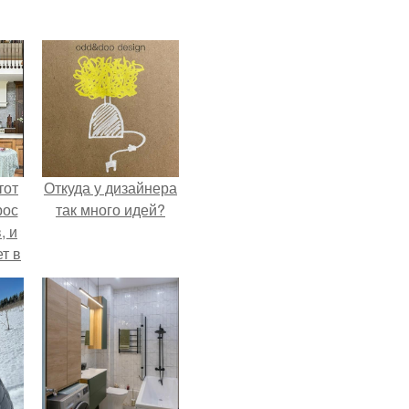
тот
Откуда у дизайнера
рос
так много идей?
, и
ет в
тме
з
его