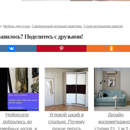
и:
Мебель для кухни
,
Современный интерьер квартиры
,
Стили интерьеров квартир
авилось? Поделитесь с друзьями!
Нейросети
Угловой шкаф в
Дизайн
добрались до
спальне. Почему
малометражн
емейных чатов, и
лучше делать
студии 21, 1 м 2 