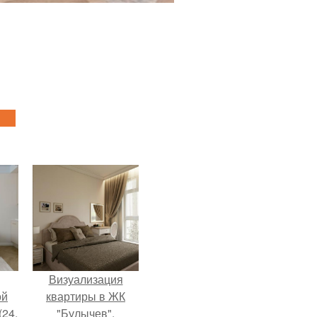
Визуализация
ой
квартиры в ЖК
(24,
"Булычев".