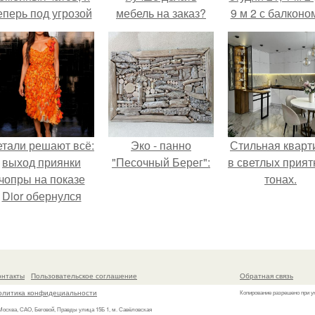
еперь под угрозой
мебель на заказ?
9 м 2 с балконом
мамины нервы.
Краснодаре.
етали решают всё:
Эко - панно
Стильная кварт
выход приянки
"Песочный Берег":
в светлых прия
чопры на показе
тонах.
Dior обернулся
шквалом критики
из-за небрежного
пошива.
онтакты
Пользовательское соглашение
Обратная связь
олитика конфидециальности
Копирование разрешено при у
 Москва, САО, Беговой, Правды улица 15Б 1, м. Савёловская