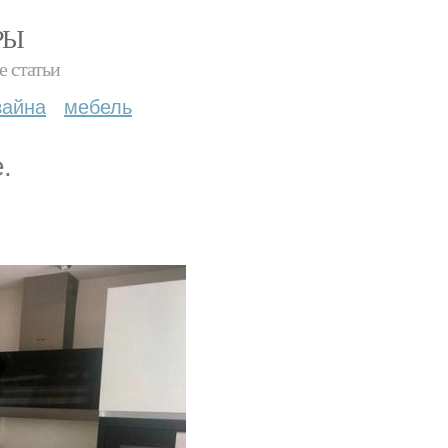
РЫ
е статьи
зайна
мебель
.