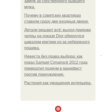
замуж за собственного бывшего
мужа.
Почему в советских квартирах
ставили сразу две входные двери.
Детали решают всё: выход приянки
чопры на показе Dior обернулся
шквалом критики из-за небрежного
пошива.
.
Невеста без права выбора: как
показ Samuel Cirnansck 2012 года
превратил подиум в манифест
против принуждения.
Растения как украшения интерьера.