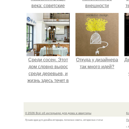
века: советские
внешности
т
стенки 80-х.
актрисы.
Среди сосен. Этот
Откуда у дизайнера
Д
дом словно вырос
так много идей?
среди деревьев, и
жизнь здесь течет в
собственном ритме
- спокойно, без
спешки и лишнего
шума.
© 2026 Всё об интерьере для дома и квартиры
К
П
Лучшие идеи для дизайна интерьера, полезные советы, интересные статьи
г.