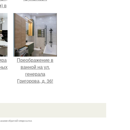
) в
ира
Преображение в
тных
ванной на ул.
генерала
Григорова, д. 36!
казании обратной гиперссылки.