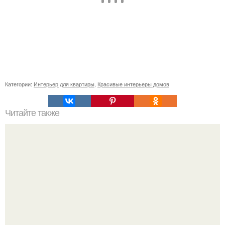
Категории:
Интерьер для квартиры
,
Красивые интерьеры домов
Читайте также
Крошечная квартира музыканта: 27 квадратных метров,
где поместились камин, пианино, контрабас и многое