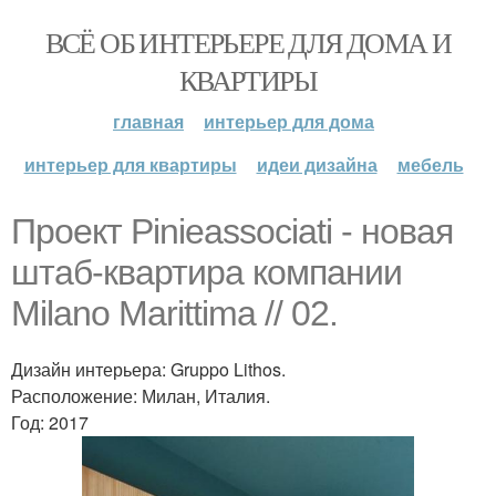
ВСЁ ОБ ИНТЕРЬЕРЕ ДЛЯ ДОМА И
КВАРТИРЫ
главная
интерьер для дома
интерьер для квартиры
идеи дизайна
мебель
Проект Pinieassociati - новая
штаб-квартира компании
Milano Marittima // 02.
Дизайн интерьера: Gruppo Lithos.
Расположение: Милан, Италия.
Год: 2017