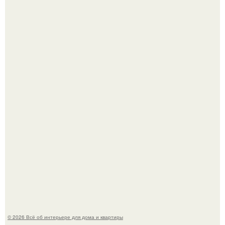
Литературная Москва. Дома - музеи писателей.
Это жилой комплекс в Париже, в пригороде нуази - ле -
гран.
© 2026 Всё об интерьере для дома и квартиры