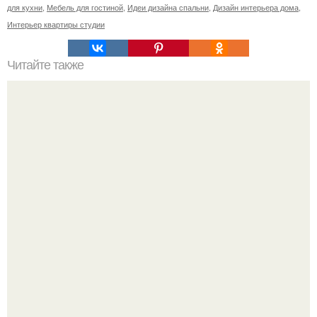
для кухни
,
Мебель для гостиной
,
Идеи дизайна спальни
,
Дизайн интерьера дома
,
Интерьер квартиры студии
Читайте также
Резьба по дереву в стиле барокко. Резьба по дереву:
стилистические направления и характерные узоры.