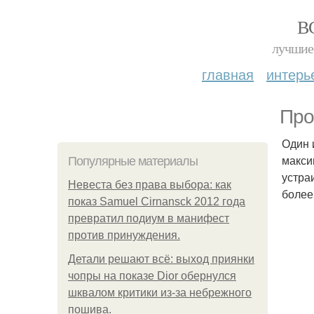
В
лучшие 
главная
интерь
Про
Один 
макси
Популярные материалы
устра
Невеста без права выбора: как
более
показ Samuel Cirnansck 2012 года
превратил подиум в манифест
против принуждения.
Детали решают всё: выход приянки
чопры на показе Dior обернулся
шквалом критики из-за небрежного
пошива.