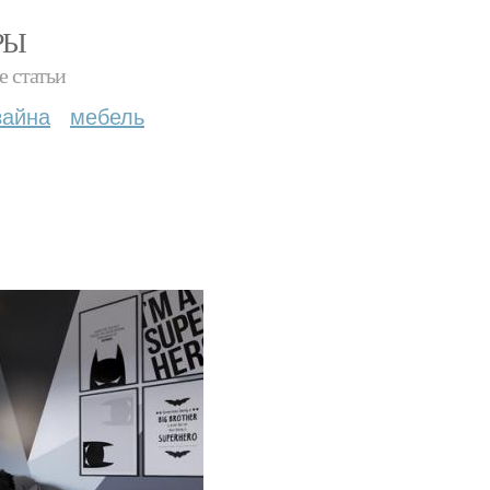
РЫ
е статьи
зайна
мебель