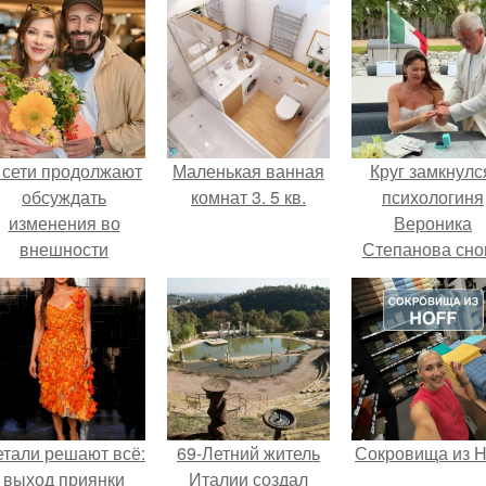
 сети продолжают
Маленькая ванная
Круг замкнулс
обсуждать
комнат 3. 5 кв.
психологиня
изменения во
Вероника
внешности
Степанова сно
актрисы.
вышла замуж 
собственног
бывшего мужа
етали решают всё:
69-Летний житель
Сокровища из Ho
выход приянки
Италии создал