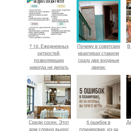
? 10. Ежедневных
Почему в советских
В
хитростей,
квартирах ставили
позволяющих
сразу две входные
никогда не делать
двери.
уборку?
Среди сосен. Этот
5 ошибок в
Д
дом словно вырос
планировке, из-за