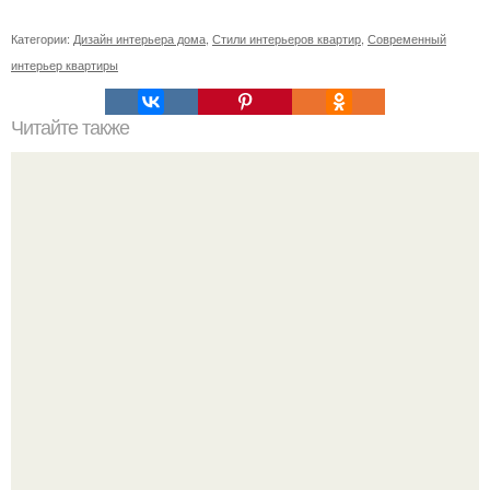
Категории:
Дизайн интерьера дома
,
Стили интерьеров квартир
,
Современный
интерьер квартиры
Читайте также
Плитка для печки в доме. Плитка для печи и камина -
какую выбрать и какой лучше обложить печь в доме.