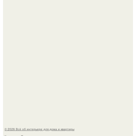
Литературная Москва. Дома - музеи писателей.
Это жилой комплекс в Париже, в пригороде нуази - ле -
гран.
© 2026 Всё об интерьере для дома и квартиры