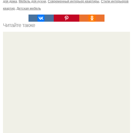
для дома
,
Мебель для кухни
,
Современный интерьер квартиры
,
Стили интерьеров
квартир
,
Детская мебель
Читайте также
Как поставить кровать в спальне. Влияние обстановки на
сон