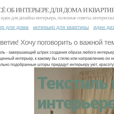
СЁ ОБ ИНТЕРЬЕРЕ ДЛЯ ДОМА И КВАРТИ
идеи для дизайна интерьера, полезные советы, интересны
ер для дома
интерьер для квартиры
идеи ди
ветик! Хочу поговорить о важной тем
иль - завершающий штрих создания образа любого интерьера
ценный интерьер, к какому бы стилю или направлению он н
льно подобранные шторы придадут интерьеру уют, красоту