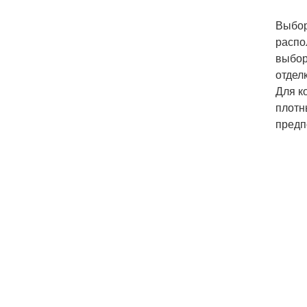
Выбор
распо
выбор
отдел
Для к
плотн
предп