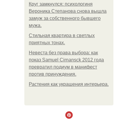
Круг замкнулся: психологиня
Вероника Степанова снова вышла
замуж за собственного бывшего
мужа.
Стильная квартира в светлых
приятных тонах.
Невеста без права выбора: как
показ Samuel Cirnansck 2012 года
превратил подиум в манифест
против принуждения.
Растения как украшения интерьера.