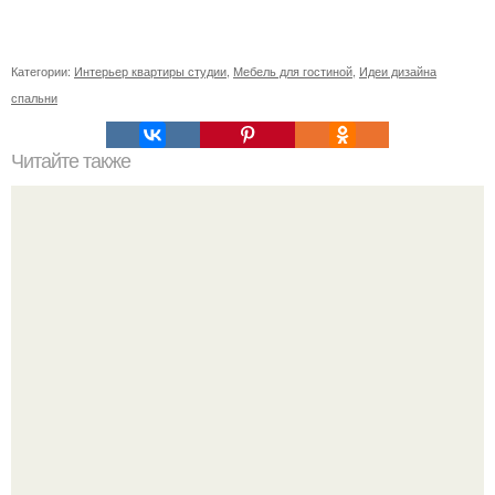
Категории:
Интерьер квартиры студии
,
Мебель для гостиной
,
Идеи дизайна
спальни
Читайте также
"Будь, Пожалуйста, Послабее".