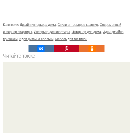
Категории:
Дизайн интерьера дома
,
Стили интерьеров квартир
,
Современный
интерьер квартиры
,
Интерьер для квартиры
,
Интерьер для дома
,
Идеи дизайна
прихожей
,
Идеи дизайна спальни
,
Мебель для гостиной
Читайте также
Светлая прихожая. Многие считают, что прихожая в
светлых тонах - решение не практичное.