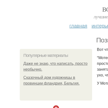
В
лучшие 
главная
интерь
Поз
Вот ч
Популярные материалы
"Моте
прост
Даже не знаю, что написать, просто
занят
необычно.
ухо, ч
Сказочный дом художницы в
У Мот
провинции фландрия, Бельгия.