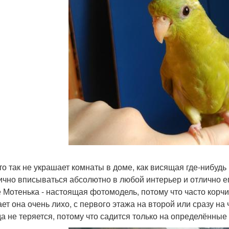
что так не украшает комнаты в доме, как висящая где-нибуд
ично вписываться абсолютно в любой интерьер и отлично е
ё Мотенька - настоящая фотомодель, потому что часто корч
ает она очень лихо, с первого этажа на второй или сразу на
да не теряется, потому что садится только на определённые