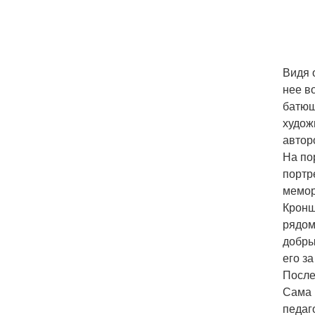
Видя 
нее в
батюш
худож
автор
На по
портр
мемор
Кронш
рядом
добры
его з
После
Сама 
педаг