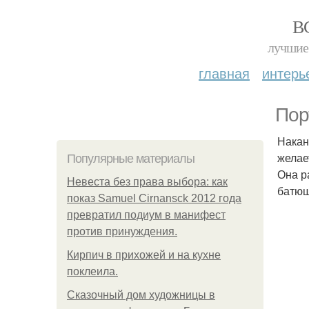
В
лучшие 
главная
интерь
Пор
Накан
желае
Популярные материалы
Она р
Невеста без права выбора: как
батюш
показ Samuel Cirnansck 2012 года
превратил подиум в манифест
против принуждения.
Кирпич в прихожей и на кухне
поклеила.
Сказочный дом художницы в