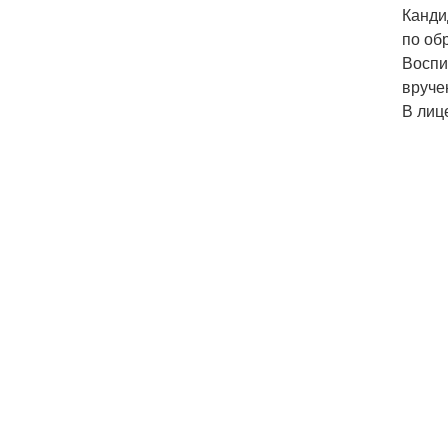
Канди
по об
Воспи
вруче
В лиц