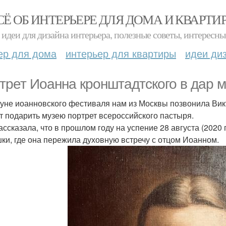
СЁ ОБ ИНТЕРЬЕРЕ ДЛЯ ДОМА И КВАРТИ
идеи для дизайна интерьера, полезные советы, интересны
ер для дома
интерьер для квартиры
идеи ди
трет Иоанна кронштадтского в дар м
уне иоанновского фестиваля нам из Москвы позвонила Вик
т подарить музею портрет всероссийского пастыря.
ассказала, что в прошлом году на успение 28 августа (2020 
ки, где она пережила духовную встречу с отцом Иоанном.