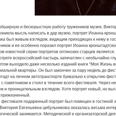
обширную и бескорыстную работу тружеников музея, Виктор
озникла мысль написать в дар музею, портрет Иоанна кронш
ка был живым взглядом, видящим приходящих к нему в гос
ников и ее особенно поразил портрет Иоанна кронштадтск
ом известной серии портретов оптинских старцев является.
ртрете всероссийский пастырь запечатлен с необычайно глу
етом выходило даже несколько изданий книги "Моя Жизнь во
иальной квартиры. Он был закончен за пару недель до фес
тадт на личном автотранспорте буквально к открытию фес
 с памятником и стоял в течение всего фестиваля. Через н
м и проницательным взглядом. Хотя портрет новый, но выгл
а прижизненный.
 фестиваля подаренный портрет был помещен в гостиной 
Виктория Евгеньевна цибульникова оказалась весьма инте
огической занимается. Методической и организаторской дея