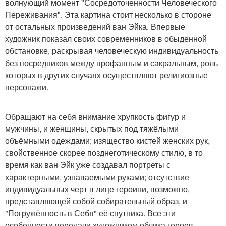
волнующий момент "Сосредоточенности Человеческого
Переживания". Эта картина стоит несколько в стороне
от остальных произведений ван Эйка. Впервые
художник показал своих современников в обыденной
обстановке, раскрывая человеческую индивидуальность
без посредников между профанным и сакральным, роль
которых в других случаях осуществляют религиозные
персонажи.
Обращают на себя внимание хрупкость фигур и
мужчины, и женщины, скрытых под тяжёлыми
объёмными одеждами; изящество кистей женских рук,
свойственное скорее позднеготическому стилю, в то
время как ван Эйк уже создавал портреты с
характерными, узнаваемыми руками; отсутствие
индивидуальных черт в лице героини, возможно,
представляющей собой собирательный образ, и
"Погружённость в Себя" её спутника. Все эти
особенности передачи художником облика героев