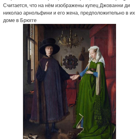
Считается, что на нём изображены купец Джованни ди
николао арнольфини и его жена, предположительно в их
доме в Брюгге