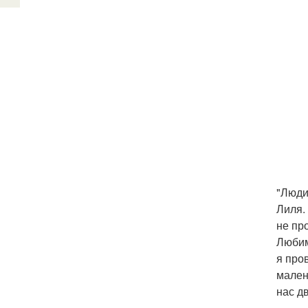
"Люди
Лиля. 
не пр
Любим
я пров
мален
нас д