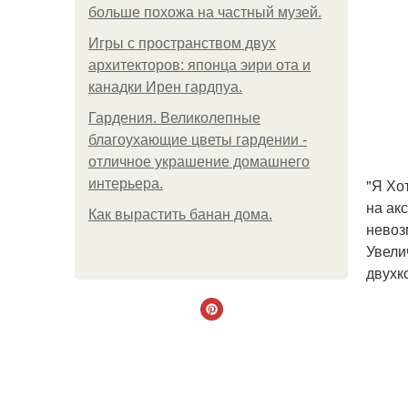
больше похожа на частный музей.
Игры с пространством двух
архитекторов: японца эири ота и
канадки Ирен гардпуа.
Гардения. Великолепные
благоухающие цветы гардении -
отличное украшение домашнего
"Я Хо
интерьера.
на ак
Как вырастить банан дома.
невоз
Увели
двухк