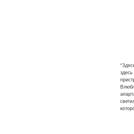
"Здес
здесь
прист
Влюбл
апарт
свети
котор