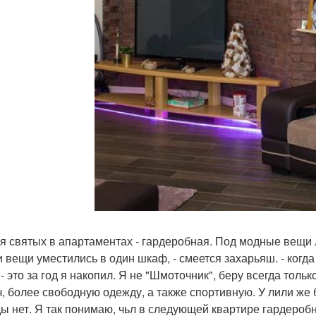
я святых в апартаментах - гардеробная. Под модные вещи 
и вещи уместились в один шкаф, - смеется захарьяш. - когд
 - это за год я накопил. Я не "Шмоточник", беру всегда то
ч, более свободную одежду, а также спортивную. У лили же б
ы нет. Я так понимаю, чьл в следующей квартире гардеробна