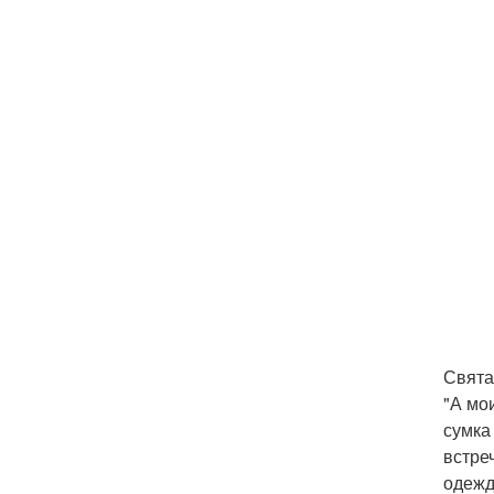
Свята
"А мо
сумка
встре
одежд