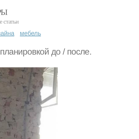
РЫ
е статьи
зайна
мебель
ланировкой до / после.